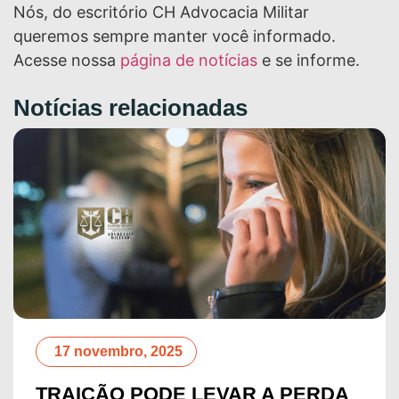
Nós, do escritório CH Advocacia Militar
queremos sempre manter você informado.
Acesse nossa
página de notícias
e se informe.
Notícias relacionadas
ovembro, 2025
1 se
ÇÃO PODE LEVAR A PERDA
STF 