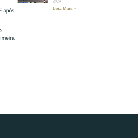
2024
Leia Mais »
 E após
o
rimeira