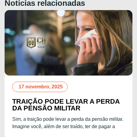
Notícias relacionadas
bro, 2025
1 setemb
O PODE LEVAR A PERDA
STF DEC
SÃO MILITAR
INCONST
RESTRIÇ
ão pode levar a perda da pensão militar.
CONCUR
, além de ser traído, ter de pagar a
O Supremo Tr