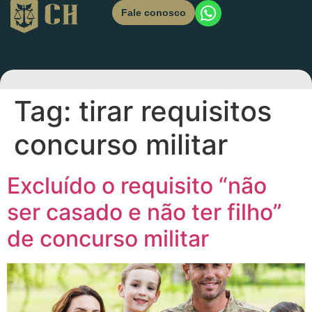
Fale conosco
Tag:
tirar requisitos
concurso militar
Excluído o requisito “não
ser casado e não ter filho”
de concurso militar