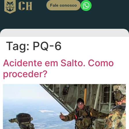
Fale conosco
Tag:
PQ-6
Acidente em Salto. Como
proceder?