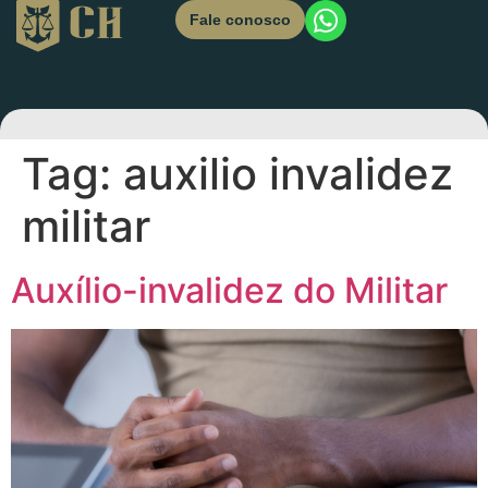
Fale conosco
Tag:
auxilio invalidez
militar
Auxílio-invalidez do Militar